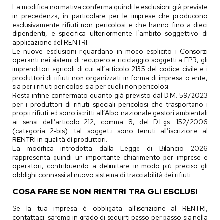
La modifica normativa conferma quindi le esclusioni già previste
in precedenza, in particolare per le imprese che producono
esclusivamente rifiuti non pericolosi e che hanno fino a dieci
dipendenti, e specifica ulteriormente l’ambito soggettivo di
applicazione del RENTRI.
Le nuove esclusioni riguardano in modo esplicito i Consorzi
operanti nei sistemi di recupero e riciclaggio soggetti a EPR, gli
imprenditori agricoli di cui all’articolo 2135 del codice civile e i
produttori di rifiuti non organizzati in forma di impresa o ente,
sia per i rifiuti pericolosi sia per quelli non pericolosi.
Resta infine confermato quanto già previsto dal D.M. 59/2023
per i produttori di rifiuti speciali pericolosi che trasportano i
propri rifiuti ed sono iscritti all’Albo nazionale gestori ambientali
ai sensi dell’articolo 212, comma 8, del D.Lgs. 152/2006
(categoria 2-bis): tali soggetti sono tenuti all’iscrizione al
RENTRI in qualità di produttori.
La modifica introdotta dalla Legge di Bilancio 2026
rappresenta quindi un importante chiarimento per imprese e
operatori, contribuendo a delimitare in modo più preciso gli
obblighi connessi al nuovo sistema di tracciabilità dei rifiuti.
COSA FARE SE NON RIENTRI TRA GLI ESCLUSI
Se la tua impresa è obbligata all'iscrizione al RENTRI,
contattaci: saremo in grado di seguirti passo per passo sia nella