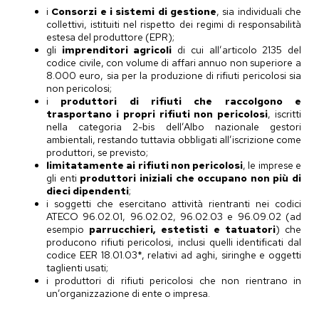
i
Consorzi e i sistemi di gestione
, sia individuali che
collettivi, istituiti nel rispetto dei regimi di responsabilità
estesa del produttore (EPR);
gli
imprenditori agricoli
di cui all’articolo 2135 del
codice civile, con volume di affari annuo non superiore a
8.000 euro, sia per la produzione di rifiuti pericolosi sia
non pericolosi;
i
produttori di rifiuti che raccolgono e
trasportano i propri rifiuti non pericolosi
, iscritti
nella categoria 2-bis dell’Albo nazionale gestori
ambientali, restando tuttavia obbligati all’iscrizione come
produttori, se previsto;
limitatamente ai rifiuti non pericolosi
, le imprese e
gli enti
produttori iniziali che occupano non più di
dieci dipendenti
;
i soggetti che esercitano attività rientranti nei codici
ATECO 96.02.01, 96.02.02, 96.02.03 e 96.09.02 (ad
esempio
parrucchieri, estetisti e tatuatori
) che
producono rifiuti pericolosi, inclusi quelli identificati dal
codice EER 18.01.03*, relativi ad aghi, siringhe e oggetti
taglienti usati;
i produttori di rifiuti pericolosi che non rientrano in
un’organizzazione di ente o impresa.