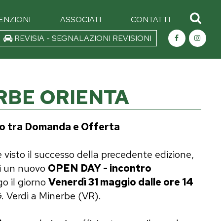
ENZIONI
ASSOCIATI
CONTATTI
REVISIA - SEGNALAZIONI REVISIONI
NERBE ORIENTA
 tra Domanda e Offerta
 e visto il successo della precedente edizione,
di un nuovo
OPEN DAY - incontro
go il giorno
Venerdì 31 maggio dalle ore 14
G. Verdi a Minerbe (VR).