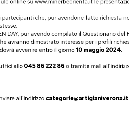
dulo online su
www.minerbeorienta.it
le presentazio
partecipanti che, pur avendone fatto richiesta non
 stesse.
EN DAY, pur avendo compilato il Questionario del 
che avranno dimostrato interesse per i profili richies
ovrà avvenire entro il giorno
10 maggio 2024
.
ffici allo
045 86 222 86
o tramite mail all’indiriz
viare all'indirizzo
categorie@artigianiverona.it